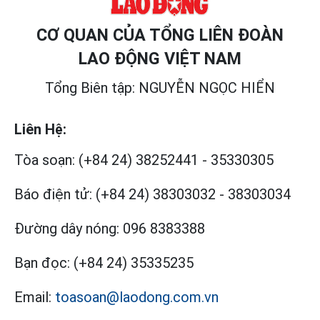
CƠ QUAN CỦA TỔNG LIÊN ĐOÀN
LAO ĐỘNG VIỆT NAM
Tổng Biên tập: NGUYỄN NGỌC HIỂN
Liên Hệ:
Tòa soạn:
(+84 24) 38252441
-
35330305
Báo điện tử:
(+84 24) 38303032
-
38303034
Đường dây nóng:
096 8383388
Bạn đọc:
(+84 24) 35335235
Email:
toasoan@laodong.com.vn