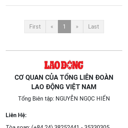
First
«
1
»
Last
CƠ QUAN CỦA TỔNG LIÊN ĐOÀN
LAO ĐỘNG VIỆT NAM
Tổng Biên tập: NGUYỄN NGỌC HIỂN
Liên Hệ:
Tòa soạn:
(+84 24) 38252441
-
35330305