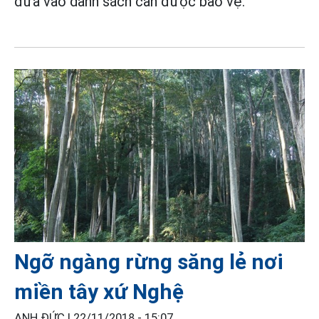
đưa vào danh sách cần được bảo vệ.
Ngỡ ngàng rừng săng lẻ nơi
miền tây xứ Nghệ
ANH ĐỨC |
22/11/2018 - 15:07