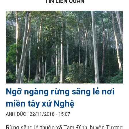
TIN LIÊN QUAN
Ngỡ ngàng rừng săng lẻ nơi
miền tây xứ Nghệ
ANH ĐỨC |
22/11/2018 - 15:07
Rừng săng lẻ thuộc xã Tam Đình, huyện Tương