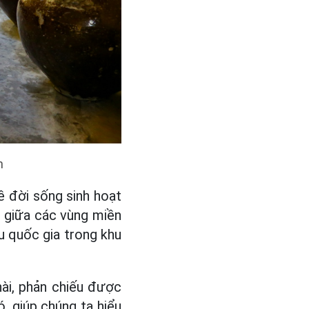
h
ề đời sống sinh hoạt
ổi giữa các vùng miền
u quốc gia trong khu
ài, phản chiếu được
, giúp chúng ta hiểu