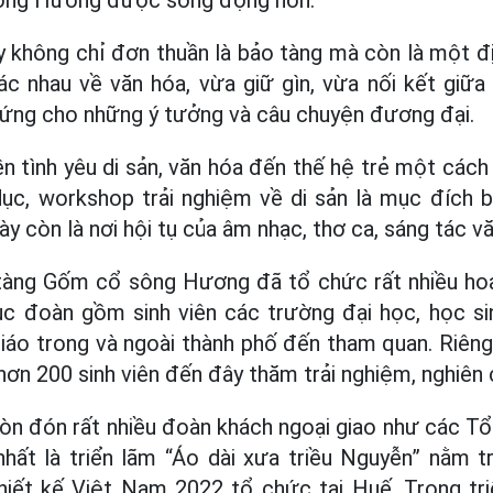
 không chỉ đơn thuần là bảo tàng mà còn là một đị
c nhau về văn hóa, vừa giữ gìn, vừa nối kết giữa 
hứng cho những ý tưởng và câu chuyện đương đại.
ền tình yêu di sản, văn hóa đến thế hệ trẻ một các
 dục, workshop trải nghiệm về di sản là mục đích 
ày còn là nơi hội tụ của âm nhạc, thơ ca, sáng tác 
 tàng Gốm cổ sông Hương đã tổ chức rất nhiều h
ục đoàn gồm sinh viên các trường đại học, học si
giáo trong và ngoài thành phố đến tham quan. Riên
hơn 200 sinh viên đến đây thăm trải nghiệm, nghiên 
òn đón rất nhiều đoàn khách ngoại giao như các T
 nhất là triển lãm “Áo dài xưa triều Nguyễn” nằm 
hiết kế Việt Nam 2022 tổ chức tại Huế. Trong triể