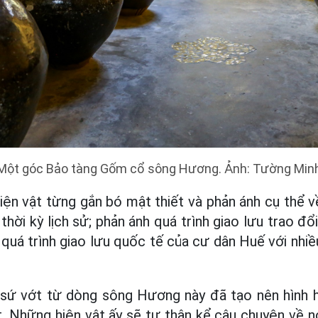
Một góc Bảo tàng Gốm cổ sông Hương. Ảnh: Tường Min
iện vật từng gắn bó mật thiết và phản ánh cụ thể v
hời kỳ lịch sử; phản ánh quá trình giao lưu trao đ
quá trình giao lưu quốc tế của cư dân Huế với nhiề
ứ vớt từ dòng sông Hương này đã tạo nên hình h
t. Những hiện vật ấy sẽ tự thân kể câu chuyện về nó