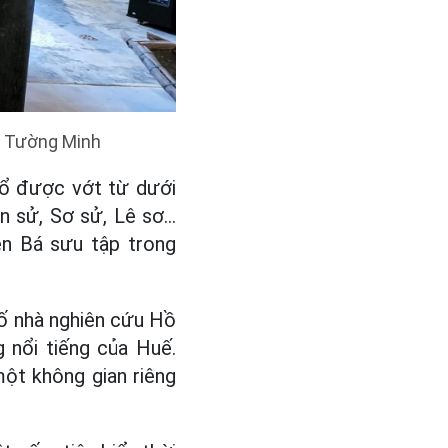
h: Tường Minh
cổ được vớt từ dưới
n sử, Sơ sử, Lê sơ…
ên Bá sưu tập trong
cố nhà nghiên cứu Hồ
 nổi tiếng của Huế.
ột không gian riêng