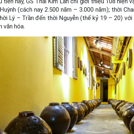
 tiên này, GS Thái Kim Lan chỉ giới thiệu 108 hiện v
Huỳnh (cách nay 2.500 năm – 3.000 năm); thời Cha
hời Lý – Trần đến thời Nguyễn (thế kỷ 19 – 20) v
n văn hóa.