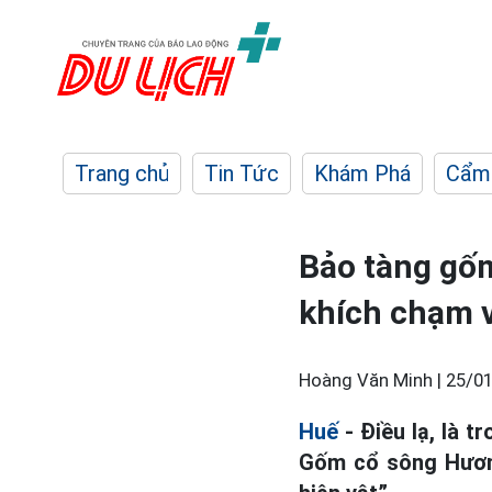
Trang chủ
Tin Tức
Khám Phá
Cẩm
Bảo tàng gố
khích chạm v
Hoàng Văn Minh |
25/01
Huế
- Điều lạ, là t
Gốm cổ sông Hương