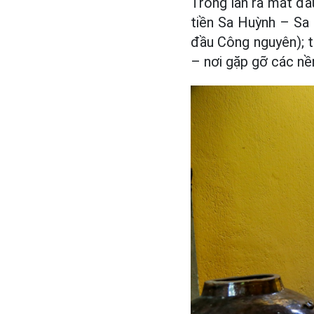
Trong lần ra mắt đầu
tiền Sa Huỳnh – Sa 
đầu Công nguyên); t
– nơi gặp gỡ các nề