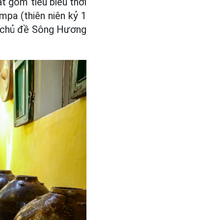
ật gốm tiêu biểu thời
mpa (thiên niên kỷ 1
ới chủ đề Sông Hương