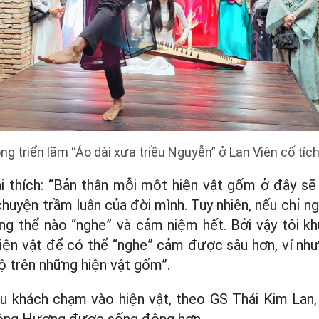
ng triển lãm “Áo dài xưa triều Nguyễn” ở Lan Viên cố tíc
ải thích: “Bản thân mỗi một hiện vật gốm ở đây sẽ
huyện trầm luân của đời mình. Tuy nhiên, nếu chỉ n
ng thể nào “nghe” và cảm niệm hết. Bởi vậy tôi k
ện vật để có thể “nghe” cảm được sâu hơn, ví như 
lộ trên những hiện vật gốm”.
du khách chạm vào hiện vật, theo GS Thái Kim Lan,
ông Hương được sống động hơn.