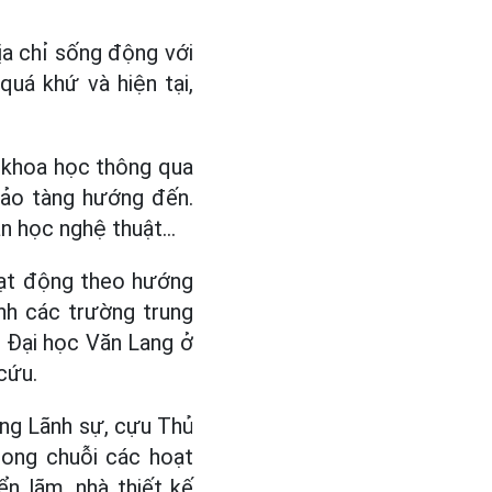
a chỉ sống động với
quá khứ và hiện tại,
h khoa học thông qua
bảo tàng hướng đến.
văn học nghệ thuật…
oạt động theo hướng
nh các trường trung
g Đại học Văn Lang ở
cứu.
ổng Lãnh sự, cựu Thủ
trong chuỗi các hoạt
n lãm, nhà thiết kế