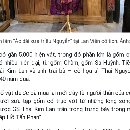
n lãm “Áo dài xưa triều Nguyễn” tại Lan Viên cố tích. Ản
 có gần 5.000 hiện vật, trong đó phần lớn là gốm 
 nhiều niên đại, từ gốm Chàm, gốm Sa Huỳnh, Tiề
ái Kim Lan và anh trai bà – cố họa sĩ Thái Nguy
 40 năm qua.
ổ vật được bà mua lại mới đây từ người thân của 
ời sưu tập gốm cổ trục vớt từ những lòng sông
ược GS Thái Kim Lan trân trọng trưng bày trong m
tập Hồ Tấn Phan”.