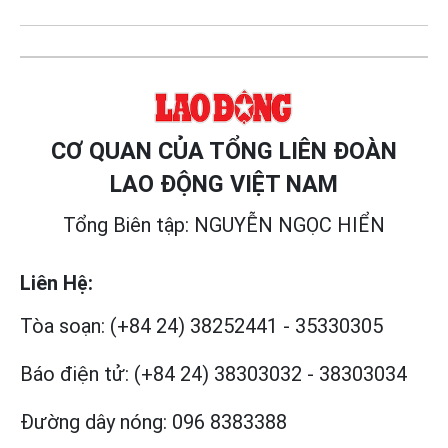
CƠ QUAN CỦA TỔNG LIÊN ĐOÀN
LAO ĐỘNG VIỆT NAM
Tổng Biên tập: NGUYỄN NGỌC HIỂN
Liên Hệ:
Tòa soạn:
(+84 24) 38252441
-
35330305
Báo điện tử:
(+84 24) 38303032
-
38303034
Đường dây nóng:
096 8383388